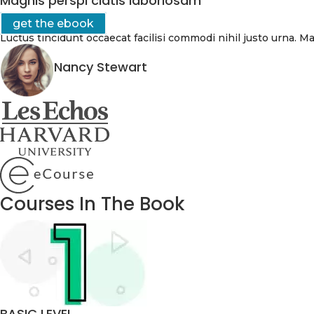
Magnis perspi ciatis laboriosam
get the ebook
Luctus tincidunt occaecat facilisi commodi nihil justo urna. Ma
Nancy Stewart
Courses In The Book
BASIC LEVEL