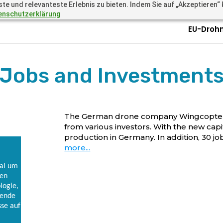
 und relevanteste Erlebnis zu bieten. Indem Sie auf „Akzeptieren“ kl
.academy
Questions? Call 
enschutzerklärung
EU-Droh
Jobs and Investment
The German drone company Wingcopter h
from various investors. With the new capi
production in Germany. In addition, 30 jo
more...
al um
ten
logie,
kende
sse auf