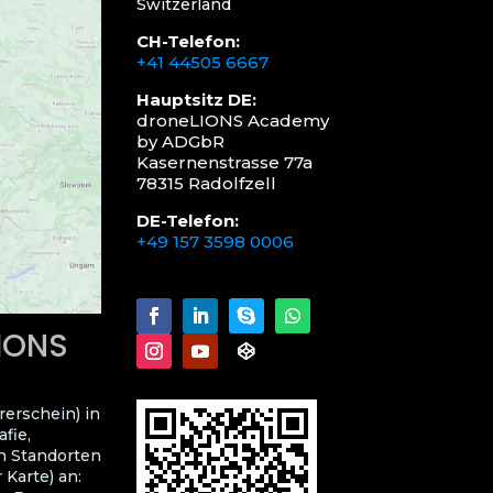
Switzerland
CH-Telefon:
+41 44505 6667
Hauptsitz DE:
droneLIONS Academy
by ADGbR
Kasernenstrasse 77a
78315 Radolfzell
DE-Telefon:
+49 157 3598 0006
LIONS
rerschein) in
fie,
n Standorten
 Karte) an: