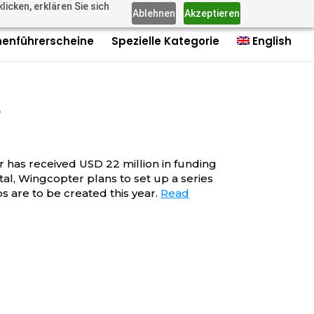
icken, erklären Sie sich
us: +4915735980006
Imprint
Contact
Contact
0 Items
Ablehnen
Akzeptieren
nenführerscheine
Spezielle Kategorie
English
s
as received USD 22 million in funding
tal, Wingcopter plans to set up a series
bs are to be created this year.
Read