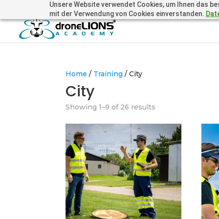
Unsere Website verwendet Cookies, um Ihnen das beste
+41 44505 6667 oder +49 157 3598 0006
info@dronelions
mit der Verwendung von Cookies einverstanden.
Dat
Home
/
Training
/ City
City
Showing 1–9 of 26 results