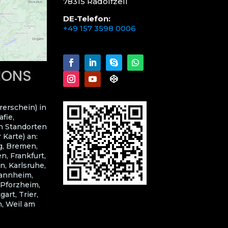
78315 Radolfzell
DE-Telefon:
+49 157 3598 0006
LIONS
rerschein) in
fie,
n Standorten
 Karte) an:
g, Bremen,
, Frankfurt,
n, Karlsruhe,
Mannheim,
 Pforzheim,
art, Trier,
, Weil am