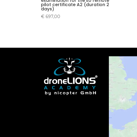
examination for the EU remote
pilot certificate A2 (duration 2
days)
€
697,00