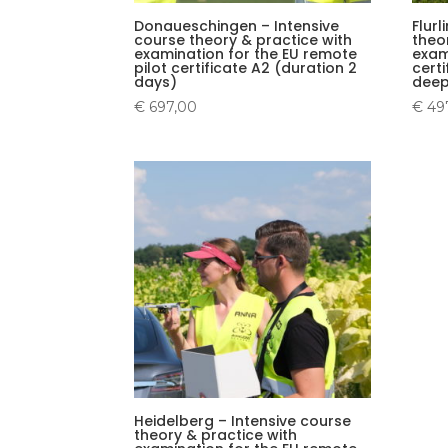
Donaueschingen – Intensive
Flurl
course theory & practice with
theo
examination for the EU remote
exam
pilot certificate A2 (duration 2
cert
days)
deep
€
697,00
€
49
Heidelberg – Intensive course
theory & practice with