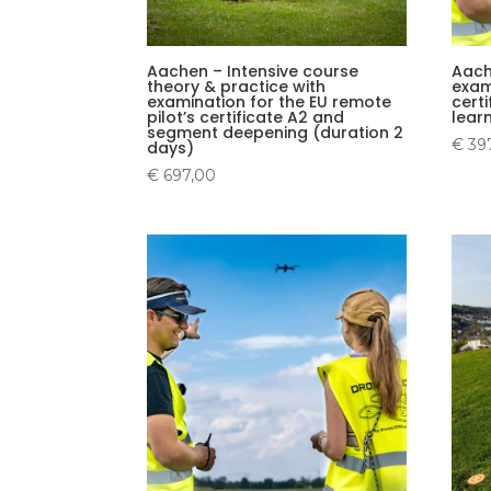
Aachen – Intensive course
Aach
theory & practice with
exam
examination for the EU remote
cert
pilot’s certificate A2 and
lear
segment deepening (duration 2
€
39
days)
€
697,00