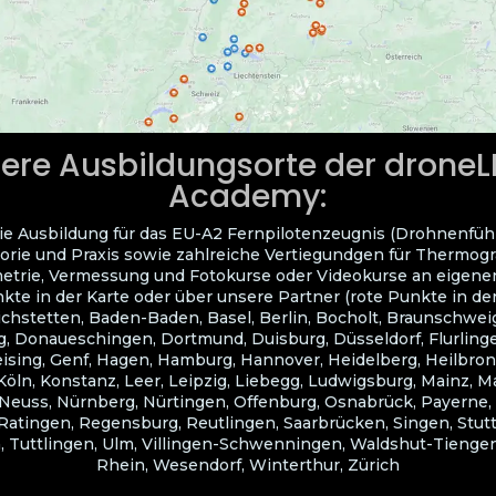
ere Ausbildungsorte der drone
Academy:
ie Ausbildung für das EU-A2 Fernpilotenzeugnis (Drohnenfüh
orie und Praxis sowie zahlreiche Vertiegundgen für Thermogra
trie, Vermessung und Fotokurse oder Videokurse an eigene
kte in der Karte oder über unsere Partner (rote Punkte in der
ichstetten, Baden-Baden, Basel, Berlin, Bocholt, Braunschwei
, Donaueschingen, Dortmund, Duisburg, Düsseldorf, Flurlingen
eising, Genf, Hagen, Hamburg, Hannover, Heidelberg, Heilbron
Köln, Konstanz, Leer, Leipzig, Liebegg, Ludwigsburg, Mainz, 
euss, Nürnberg, Nürtingen, Offenburg, Osnabrück, Payerne,
atingen, Regensburg, Reutlingen, Saarbrücken, Singen, Stuttg
 Tuttlingen, Ulm, Villingen-Schwenningen, Waldshut-Tiengen
Rhein, Wesendorf, Winterthur, Zürich