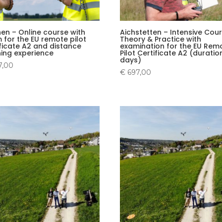
en – Online course with
Aichstetten – Intensive Cou
 for the EU remote pilot
Theory & Practice with
ificate A2 and distance
examination for the EU Rem
ning experience
Pilot Certificate A2 (duratio
days)
7,00
€
697,00