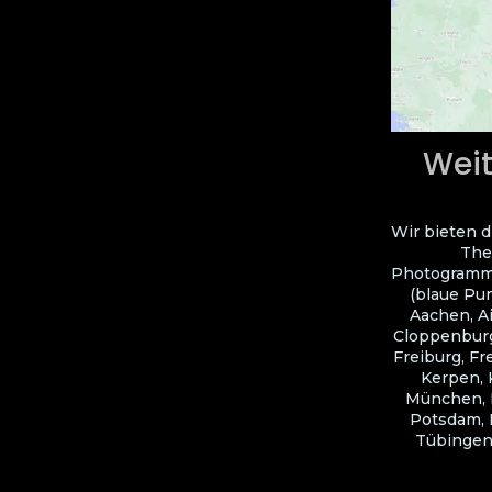
Weit
Wir bieten d
The
Photogramme
(blaue Pun
Aachen, A
Cloppenburg
Freiburg, Fr
Kerpen, 
München, N
Potsdam, R
Tübingen,