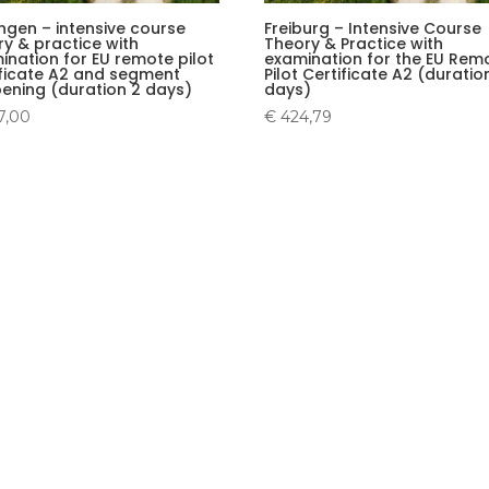
ingen – intensive course
Freiburg – Intensive Course
ry & practice with
Theory & Practice with
ination for EU remote pilot
examination for the EU Rem
ificate A2 and segment
Pilot Certificate A2 (duratio
ening (duration 2 days)
days)
7,00
€
424,79