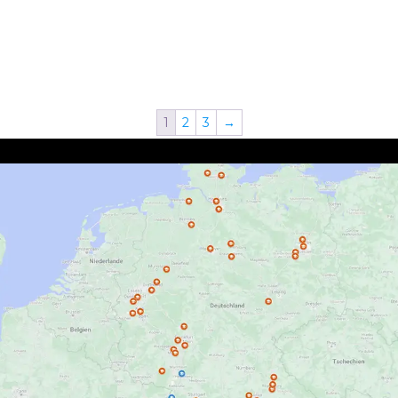
1
2
3
→