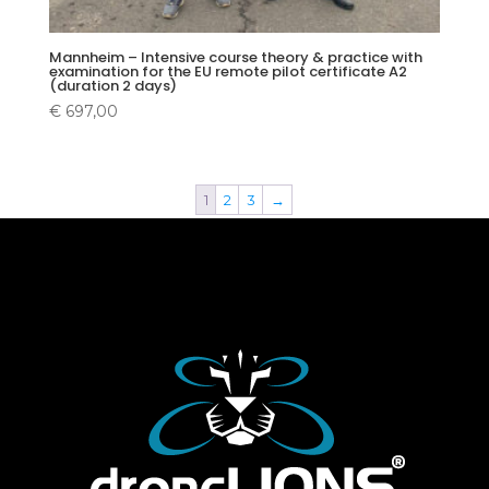
Mannheim – Intensive course theory & practice with
examination for the EU remote pilot certificate A2
(duration 2 days)
€
697,00
1
2
3
→