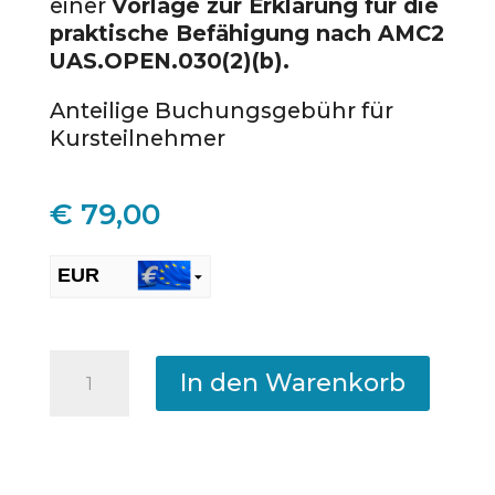
einer
Vorlage zur Erklärung für die
praktische Befähigung nach AMC2
UAS.OPEN.030(2)(b).
Anteilige Buchungsgebühr für
Kursteilnehmer
€
79,00
EUR
CHF
CLASSROOM
In den Warenkorb
–
A2-
Fernpilotenzeugnis
Prüfung