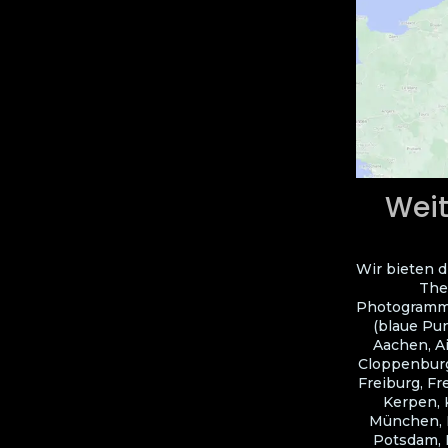
Weit
Wir bieten d
The
Photogramme
(blaue Pun
Aachen, A
Cloppenburg
Freiburg, Fr
Kerpen, 
München, N
Potsdam, R