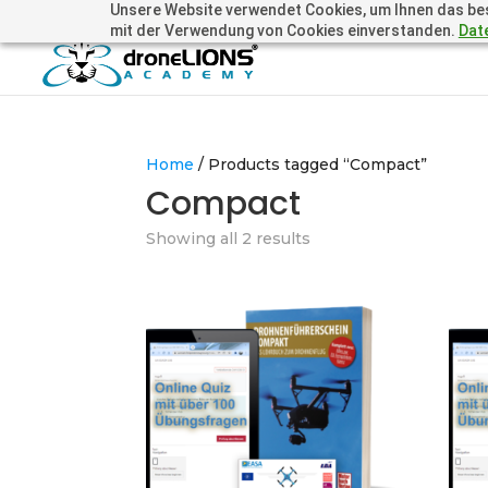
Unsere Website verwendet Cookies, um Ihnen das beste
+41 44505 6667 oder +49 157 3598 0006
info@dronelions
mit der Verwendung von Cookies einverstanden.
Dat
Home
/ Products tagged “Compact”
Compact
Showing all 2 results