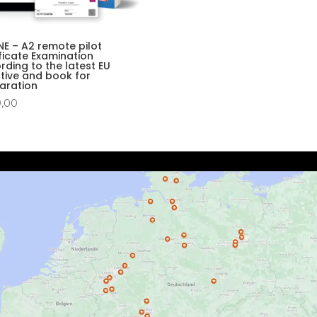
NE – A2 remote pilot
ificate Examination
rding to the latest EU
ctive and book for
aration
9,00