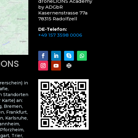
droneLIONS Academy
by ADGbR
Kasernenstrasse 77a
78315 Radolfzell
DE-Telefon:
+49 157 3598 0006
LIONS
rerschein) in
fie,
n Standorten
 Karte) an:
g, Bremen,
, Frankfurt,
n, Karlsruhe,
Mannheim,
 Pforzheim,
art, Trier,