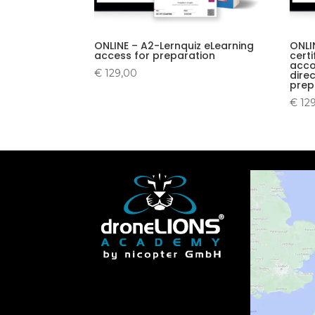
ONLINE – A2-Lernquiz eLearning
ONLI
access for preparation
cert
acco
€
129,00
dire
prep
€
12