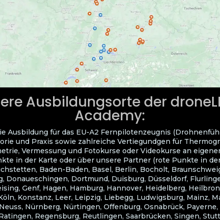
ere Ausbildungsorte der drone
Academy:
ie Ausbildung für das EU-A2 Fernpilotenzeugnis (Drohnenfüh
orie und Praxis sowie zahlreiche Vertiegundgen für Thermogra
trie, Vermessung und Fotokurse oder Videokurse an eigene
kte in der Karte oder über unsere Partner (rote Punkte in der
ichstetten, Baden-Baden, Basel, Berlin, Bocholt, Braunschwei
, Donaueschingen, Dortmund, Duisburg, Düsseldorf, Flurlingen
eising, Genf, Hagen, Hamburg, Hannover, Heidelberg, Heilbron
Köln, Konstanz, Leer, Leipzig, Liebegg, Ludwigsburg, Mainz, 
euss, Nürnberg, Nürtingen, Offenburg, Osnabrück, Payerne,
atingen, Regensburg, Reutlingen, Saarbrücken, Singen, Stuttg