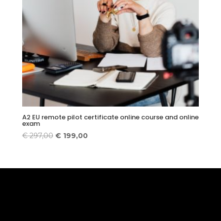
A2 EU remote pilot certificate online course and online
exam
Original
Current
€
297,00
€
199,00
price
price
was:
is:
€ 297,00.
€ 199,00.