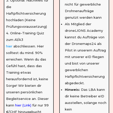
Optional: Nachweis für
nicht für gewerbliche
die
Drohnenaufträge
Haftpflichtversicherung
genutzt werden kann
hochladen (Keine
Als Mitglied der
Prüfungsvoraussetzung)
droneLIONS Academy
Online-Training Quiz
kannst du Aufträge von
zum A1/A3
der Dronemaps24 als
hier
abschliessen. Hier
Pilot in unserem Auftrag
solltest du mind. 90%
mit unserer eID fliegen
erreichen. Wenn du das
und bist von unserer
Gefühl hast, dass das
gewerblichen
Training etwas
Haftpflichtversicherung
herausfordernd ist, keine
abgedeckt.
Sorge! Wir bieten dir
Hinweis:
Das LBA kann
unseren persönlichen
dir keine Betreiber eID
Begleitservice an. Dieser
ausstellen, solange noch
kann
hier (Link)
für nur 99
kein
€/CHF hinzugebucht