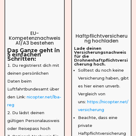
EU-
Haftpflichtversicheru
Kompetenznachweis
ng hochladen
A1/A3 bestehen
Lade deinen
Das Ganze geht in
Versicherungsnachweis
5 einfachen
für die
Schritten:
Drohnenhaftpflichtversi
cherung hoch.
Du registrierst dich mit
Solltest du noch keine
deinen persönlichen
Versicherung haben, gibt
Daten beim
es hier einen unverb.
Luftfahrtbundesamt über
Vergleich von
den Link:
nicopter.net/lba-
uns:
https://nicopter.net/
reg
versicherung
Du lädst deinen
Beachte, dass eine
gültigen Personalausweis
private
oder Reisepass hoch
Haftpflichtversicherung