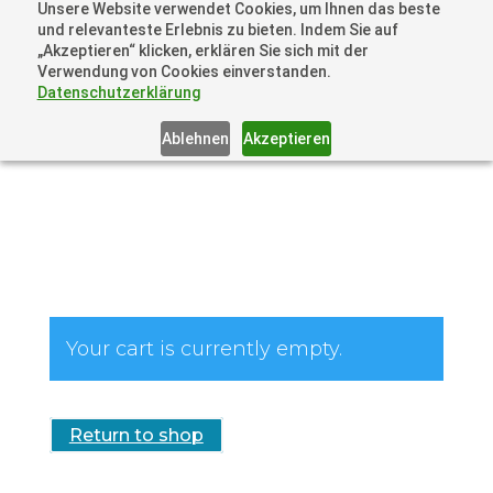
Unsere Website verwendet Cookies, um Ihnen das beste
+41 44505 6667 oder +49 157 3598 0006
und relevanteste Erlebnis zu bieten. Indem Sie auf
info@dronelions.academy
„Akzeptieren“ klicken, erklären Sie sich mit der
Verwendung von Cookies einverstanden.
Datenschutzerklärung
Ablehnen
Akzeptieren
Your cart is currently empty.
Return to shop