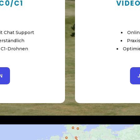
C0/C1
VIDEO
it Chat Support
Onlin
erständlich
Praxi
d C1-Drohnen
Optimi
N