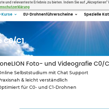
 und relevanteste Erlebnis zu bieten. Indem Sie auf „Akzeptieren“ kl
.academy
enschutzerklärung
r-Kurse
EU-Drohnenführerscheine
Spezielle Ka
e C0/C1
oneLION Foto- und Videografie C0/C
Online Selbststudium mit Chat Support
Praxisnah & leicht verständlich
Optimiert für C0- und C1-Drohnen