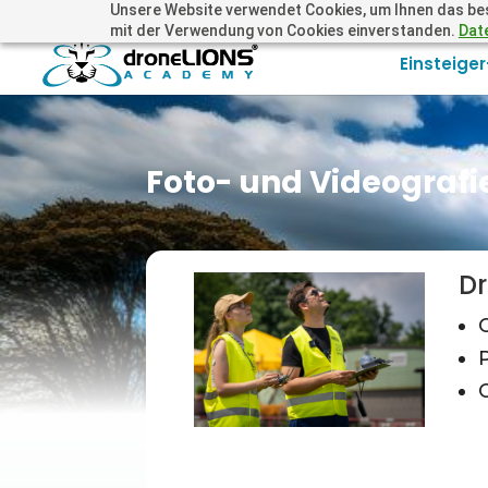
Unsere Website verwendet Cookies, um Ihnen das beste
+41 44505 6667 oder +49 157 3598 0006
info@dronelions
mit der Verwendung von Cookies einverstanden.
Dat
Einsteige
Foto- und Videografi
Dr