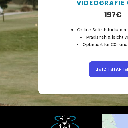
VIDEOGRAFIE 
197€
Online Selbststudium m
Praxisnah & leicht v
Optimiert für C0- un
JETZT STARTE