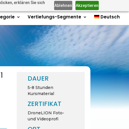
icken, erklären Sie sich
Mitglieder
Kontakt
Impressum
Über uns
0-Elemente
Ablehnen
Akzeptieren
tegorie
Vertiefungs-Segmente
Deutsch
1
DAUER
5-8 Stunden
Kursmaterial
ZERTIFIKAT
DroneLION Foto-
und Videoprofi