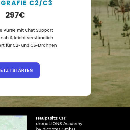
GRAFIE C2/C3
297€
e Kurse mit Chat Support
snah & leicht verständlich
ert für C2- und C3-Drohnen
JETZT STARTEN
Hauptsitz CH:
droneLIONS Academy
by nicopter GmbH