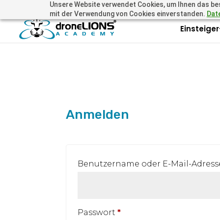
Unsere Website verwendet Cookies, um Ihnen das beste
+41 44505 6667 oder +49 157 3598 0006
info@dronelions
mit der Verwendung von Cookies einverstanden.
Dat
Einsteige
Anmelden
Benutzername oder E-Mail-Adres
Erforderlich
Passwort
*