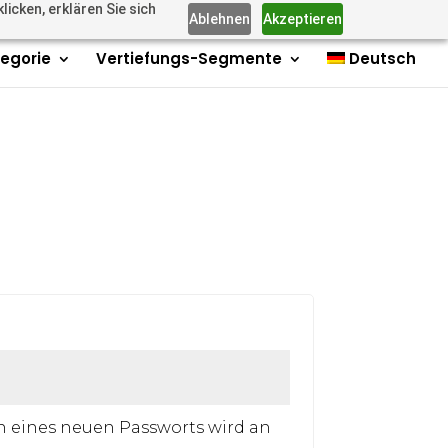
icken, erklären Sie sich
Mitglieder
Kontakt
Impressum
Über uns
0-Elemente
Ablehnen
Akzeptieren
tegorie
Vertiefungs-Segmente
Deutsch
derlich
en eines neuen Passworts wird an