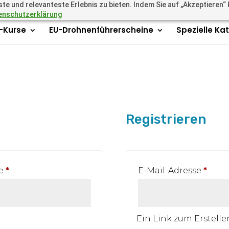
 und relevanteste Erlebnis zu bieten. Indem Sie auf „Akzeptieren“ kl
.academy
enschutzerklärung
r-Kurse
EU-Drohnenführerscheine
Spezielle Ka
Registrieren
Erforderlich
Erfor
se
*
E-Mail-Adresse
*
Ein Link zum Erstell