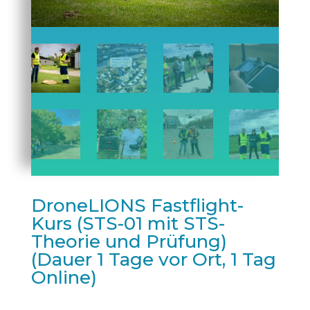
DroneLIONS Fastflight-
Kurs (STS-01 mit STS-
Theorie und Prüfung)
(Dauer 1 Tage vor Ort, 1 Tag
Online)