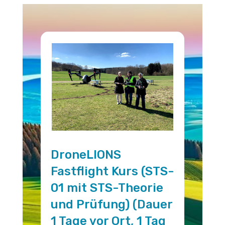
DroneLIONS
Fastflight Kurs (STS-
01 mit STS-Theorie
und Prüfung) (Dauer
1 Tage vor Ort, 1 Tag