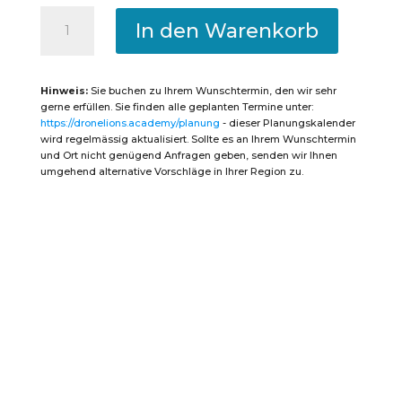
DroneLIONS
Fastflight-
In den Warenkorb
Kurs
(STS-
01
mit
STS-
Hinweis:
Sie buchen zu Ihrem Wunschtermin, den wir sehr
Theorie
und
gerne erfüllen. Sie finden alle geplanten Termine unter:
Prüfung)
https://dronelions.academy/planung
- dieser Planungskalender
(Dauer
1
wird regelmässig aktualisiert. Sollte es an Ihrem Wunschtermin
Tage
und Ort nicht genügend Anfragen geben, senden wir Ihnen
vor
umgehend alternative Vorschläge in Ihrer Region zu.
Ort,
1
Tag
Online)
Menge