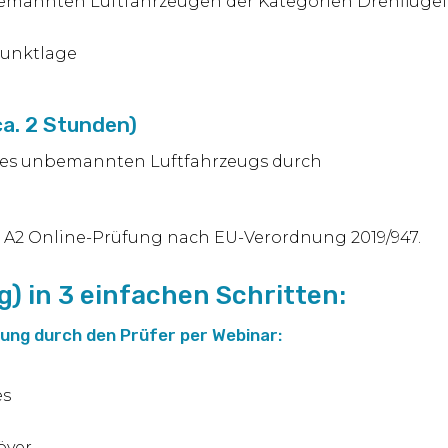
emannten Luftfahrzeugen der Kategorien Drehflügeler
punktlage
ca. 2 Stunden)
ines unbemannten Luftfahrzeugs durch
he A2 Online-Prüfung nach EU-Verordnung 2019/947.
g) in 3 einfachen Schritten:
uung durch den Prüfer per Webinar:
es
S
över