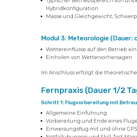
Typischer Betriebsbereich von unb
Hybridkonfiguration
Masse und Gleichgewicht, Schwer
Modul 3: Meteorologie (Dauer: 
Wettereinflüsse auf den Betrieb e
Einholen von Wettervorhersagen
Im Anschluss erfolgt die theoretisc
Fernpraxis (Dauer 1/2 Ta
Schritt 1: Flugvorbereitung mit Betre
Allgemeine Einführung
Vorbereitung und Ende eines Flug
Einweisungsflug mit und ohne GP
Notfallübungen und Skill-Test Man