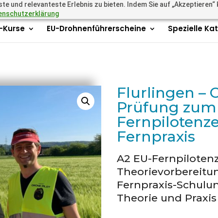
 und relevanteste Erlebnis zu bieten. Indem Sie auf „Akzeptieren“ kl
.academy
enschutzerklärung
r-Kurse
EU-Drohnenführerscheine
Spezielle Ka
Flurlingen – 
Prüfung zum
Fernpilotenz
Fernpraxis
A2 EU-Fernpiloten
Theorievorbereitun
Fernpraxis-Schulun
Theorie und Praxis