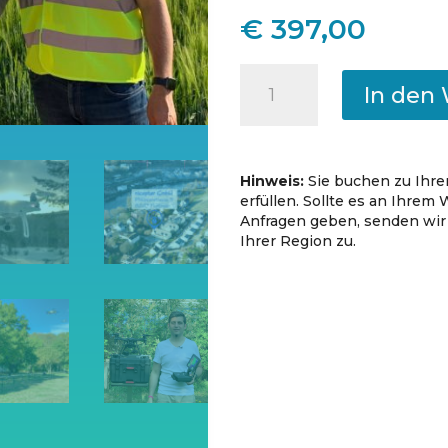
€
397,00
Flurlingen
In den
-
Online-
Kurs
Hinweis:
Sie buchen zu Ihre
mit
erfüllen. Sollte es an Ihre
Anfragen geben, senden wir
Prüfung
Ihrer Region zu.
zum
EU-
Fernpilotenzeugnis
A2
und
Fernpraxis
Menge