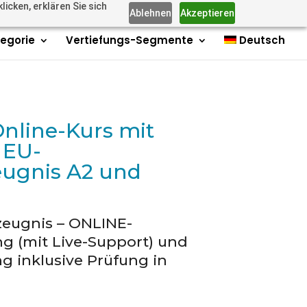
icken, erklären Sie sich
Mitglieder
Kontakt
Impressum
Über uns
0-Elemente
Ablehnen
Akzeptieren
tegorie
Vertiefungs-Segmente
Deutsch
Online-Kurs mit
 EU-
eugnis A2 und
zeugnis – ONLINE-
g (mit Live-Support) und
g inklusive Prüfung in