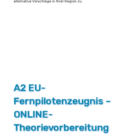
alternative Vorschläge in Ihrer Region zu.
zum
EU-
Fernpilotenzeugnis
A2
und
Fernpraxis
Menge
A2 EU-
Fernpilotenzeugnis –
ONLINE-
Theorievorbereitung