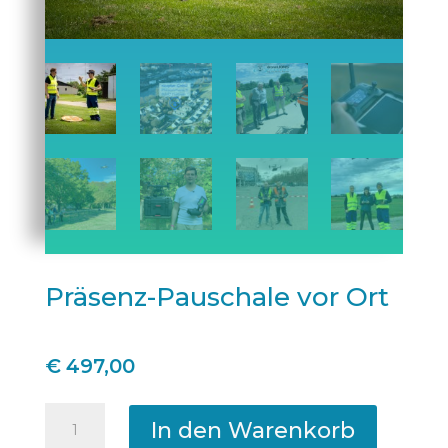
Präsenz-Pauschale vor Ort
€
497,00
Präsenz-
Pauschale
In den Warenkorb
vor
Ort