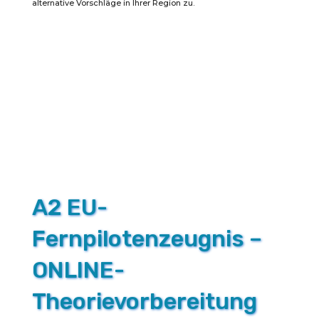
alternative Vorschläge in Ihrer Region zu.
zum
EU-
Fernpilotenzeugnis
A2
und
Fernpraxis
Menge
A2 EU-
Fernpilotenzeugnis –
ONLINE-
Theorievorbereitung