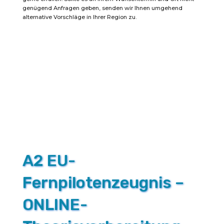
genügend Anfragen geben, senden wir Ihnen umgehend
Prüfung
alternative Vorschläge in Ihrer Region zu.
zum
EU-
Fernpilotenzeugnis
A2
und
Fernpraxis
Menge
A2 EU-
Fernpilotenzeugnis –
ONLINE-