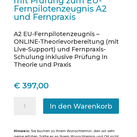
mit Prüfung zum EU-
Fernpilotenzeugnis A2
und Fernpraxis
A2 EU-Fernpilotenzeugnis –
ONLINE-Theorievorbereitung (mit
Live-Support) und Fernpraxis-
Schulung inklusive Prüfung in
Theorie und Praxis
€
397,00
Tübingen
In den Warenkorb
-
Online-
Kurs
Hinweis:
Sie buchen zu Ihrem Wunschtermin, den wir sehr
mit
gerne erfüllen. Sollte es an Ihrem Wunschtermin und Ort nicht