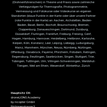
(Drohnenführerschein) in Theorie und Praxis sowie zahlreiche
Vertiegundgen für Thermografie, Photogrammetrie,
Vermessung und Fotokurse oder Videokurse an eigenen
Standorten (blaue Punkte in der Karte oder über unsere Partner
(rote Punkte in der Karte) an: Aachen, Aichstetten, Baden-
Baden, Basel, Berlin, Bocholt, Braunschweig, Bremen,
Cloppenburg, Donaueschingen, Dortmund, Duisburg,
Düsseldorf, Flurlingen, Frankfurt, Freiburg, Freising, Genf,
Hagen, Hamburg, Hannover, Heidelberg, Heilbronn, Karlsruhe,
Kerpen, Köln, Konstanz, Leer, Leipzig, Liebegg, Ludwigsburg,
Mainz, Mannheim, München, Neuss, Nürnberg, Nürtingen,
Offenburg, Osnabrück, Payerne, Pforzheim, Potsdam, Ratingen,
Regensburg, Reutlingen, Saarbrücken, Singen, Stuttgart, Trier,
Tübingen, Tuttlingen, Ulm, Villingen-Schwenningen, Waldshut-
Tiengen, Weil am Rhein, Wesendorf, Winterthur, Zürich
Hauptsitz CH:
droneLIONS Academy
by nicopter GmbH
Philippenstrasse 5