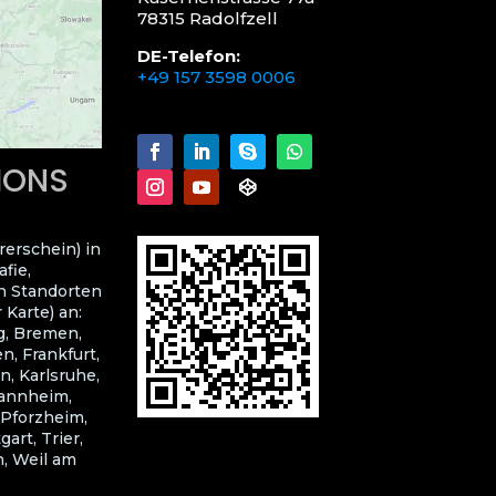
78315 Radolfzell
DE-Telefon:
+49 157 3598 0006
LIONS
rerschein) in
fie,
n Standorten
 Karte) an:
g, Bremen,
, Frankfurt,
n, Karlsruhe,
Mannheim,
 Pforzheim,
art, Trier,
, Weil am