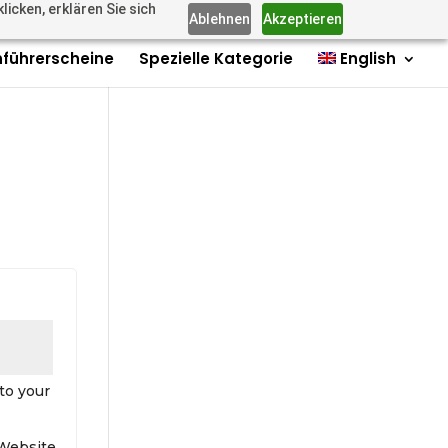
icken, erklären Sie sich
us: +4915735980006
Imprint
Contact
Contact
0 Items
Ablehnen
Akzeptieren
führerscheine
Spezielle Kategorie
English
to your
 Website