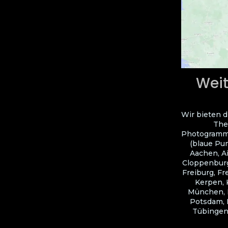
Weit
Wir bieten d
The
Photogramme
(blaue Pun
Aachen, A
Cloppenburg
Freiburg, Fr
Kerpen, 
München, N
Potsdam, R
Tübingen,