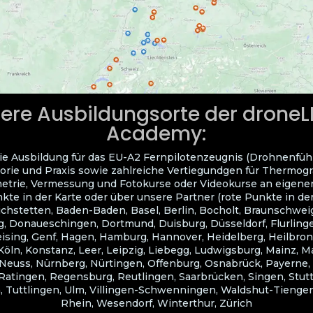
ere Ausbildungsorte der drone
Academy:
ie Ausbildung für das EU-A2 Fernpilotenzeugnis (Drohnenfüh
orie und Praxis sowie zahlreiche Vertiegundgen für Thermogra
trie, Vermessung und Fotokurse oder Videokurse an eigene
kte in der Karte oder über unsere Partner (rote Punkte in der
ichstetten, Baden-Baden, Basel, Berlin, Bocholt, Braunschwei
, Donaueschingen, Dortmund, Duisburg, Düsseldorf, Flurlingen
eising, Genf, Hagen, Hamburg, Hannover, Heidelberg, Heilbron
Köln, Konstanz, Leer, Leipzig, Liebegg, Ludwigsburg, Mainz, 
euss, Nürnberg, Nürtingen, Offenburg, Osnabrück, Payerne,
atingen, Regensburg, Reutlingen, Saarbrücken, Singen, Stuttg
 Tuttlingen, Ulm, Villingen-Schwenningen, Waldshut-Tiengen
Rhein, Wesendorf, Winterthur, Zürich