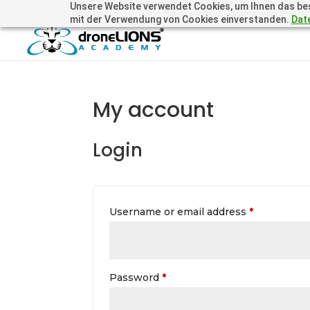
Unsere Website verwendet Cookies, um Ihnen das beste
+41 44505 6667 oder +49 157 3598 0006
info@dronelions
mit der Verwendung von Cookies einverstanden.
Dat
My account
Login
Required
Username or email address
*
Required
Password
*