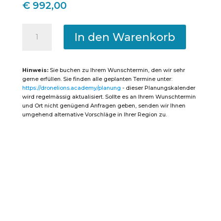
€
992,00
Photogrammetrie-
Kurs
In den Warenkorb
zur
Vermessung
mit
Drohnen
und
Hinweis:
Sie buchen zu Ihrem Wunschtermin, den wir sehr
Erstellung
von
gerne erfüllen. Sie finden alle geplanten Termine unter:
3D-
https://dronelions.academy/planung
- dieser Planungskalender
Modellen
mit
wird regelmässig aktualisiert. Sollte es an Ihrem Wunschtermin
Pix4D
und Ort nicht genügend Anfragen geben, senden wir Ihnen
Menge
umgehend alternative Vorschläge in Ihrer Region zu.