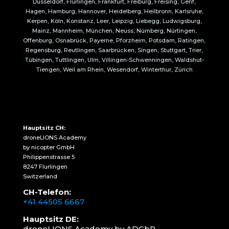
Düsseldorf, Flurlingen, Frankfurt, Freiburg, Freising, Genf,
Hagen, Hamburg, Hannover, Heidelberg, Heilbronn, Karlsruhe,
Kerpen, Köln, Konstanz, Leer, Leipzig, Liebegg, Ludwigsburg,
Mainz, Mannheim, München, Neuss, Nürnberg, Nürtingen,
Offenburg, Osnabrück, Payerne, Pforzheim, Potsdam, Ratingen,
Regensburg, Reutlingen, Saarbrücken, Singen, Stuttgart, Trier,
Tübingen, Tuttlingen, Ulm, Villingen-Schwenningen, Waldshut-
Tiengen, Weil am Rhein, Wesendorf, Winterthur, Zürich
Hauptsitz CH:
droneLIONS Academy
by nicopter GmbH
Philippenstrasse 5
8247 Flurlingen
Switzerland
CH-Telefon:
+41 44505 6667
Hauptsitz DE:
droneLIONS Academy by ADGbR