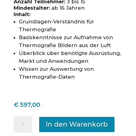
Anzahl Teilnehmer:
3 bis 15
Mindestalter:
ab 16 Jahren
Inhalt:
Grundlagen-Verständnis für
Thermografie
Basiskenntnisse zur Aufnahme von
Thermografie Bildern aus der Luft
Überblick über benötigte Ausrüstung,
Markt und Anwendungen
Wissen zur Auswertung von
Thermografie-Daten
€
597,00
Online-
Thermografie-
In den Warenkorb
Kurs
für
Solaranlagen