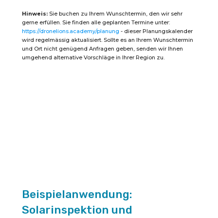
Inspektion,
Wärmeverluste
Hinweis:
Sie buchen zu Ihrem Wunschtermin, den wir sehr
am
Gebäude
gerne erfüllen. Sie finden alle geplanten Termine unter:
und
https://dronelions.academy/planung
- dieser Planungskalender
Search
and
wird regelmässig aktualisiert. Sollte es an Ihrem Wunschtermin
Rescue
und Ort nicht genügend Anfragen geben, senden wir Ihnen
wie
umgehend alternative Vorschläge in Ihrer Region zu.
z.b.
Rehkitzrettung
Menge
Beispielanwendung:
Solarinspektion und