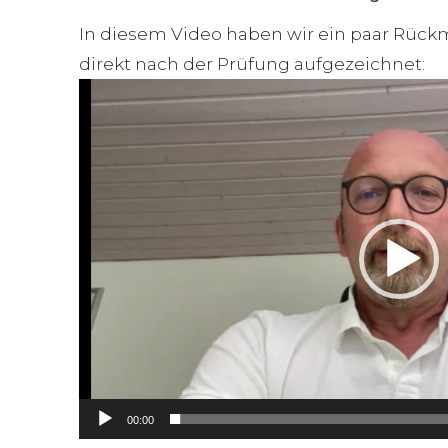
In diesem Video haben wir ein paar Rüc
direkt nach der Prüfung aufgezeichnet:
V
i
d
e
o
P
l
a
y
e
r
00:00