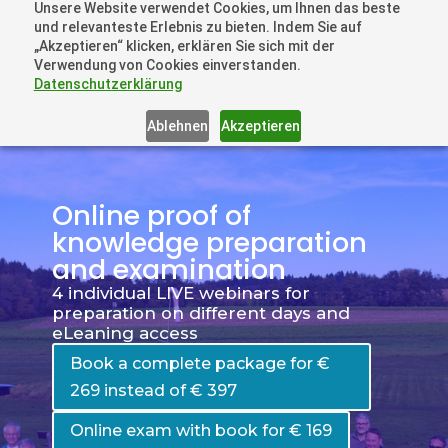
Unsere Website verwendet Cookies, um Ihnen das beste
+41 44505 6667 oder +49 157 3598 0006
und relevanteste Erlebnis zu bieten. Indem Sie auf
info@dronelions.academy
„Akzeptieren“ klicken, erklären Sie sich mit der
Verwendung von Cookies einverstanden.
Datenschutzerklärung
Ablehnen
Akzeptieren
Online proof of
knowledge preparation
and examination
4 individual LIVE webinars for
preparation on different days and
eLeaning access
Book a complete package for €
269 instead of € 397
Online exam with book for € 169