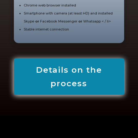
Chrome web browser installed
Smartphone with camera (at least HD) and installed
Skype
or
Facebook Messenger
or
Whatsapp
< / li>
Stable internet connection
Details on the
process