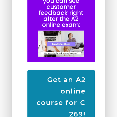
you can see
customer
feedback right
after the A2
online exam:
Get an A2
online
course for €
269!