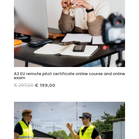
A2 EU remote pilot certificate online course and online
exam
Original
Current
€
297,00
€
199,00
price
price
was:
is:
€ 297,00.
€ 199,00.