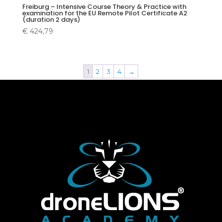
Freiburg – Intensive Course Theory & Practice with
examination for the EU Remote Pilot Certificate A2
(duration 2 days)
€
424,79
1
2
3
4
→