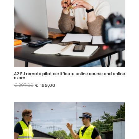
A2 EU remote pilot certificate online course and online
exam
Original
Current
€
297,00
€
199,00
price
price
was:
is:
€ 297,00.
€ 199,00.