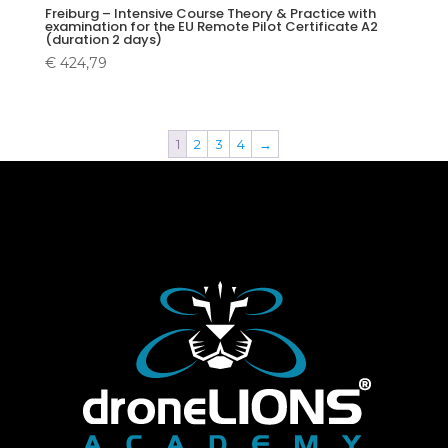
Freiburg – Intensive Course Theory & Practice with
examination for the EU Remote Pilot Certificate A2
(duration 2 days)
€
424,79
1
2
3
4
→