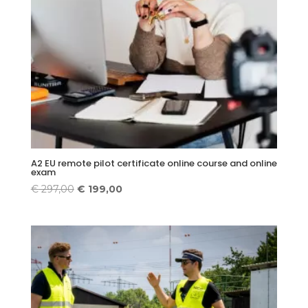
A2 EU remote pilot certificate online course and online
exam
Original
Current
€
297,00
€
199,00
price
price
was:
is:
€ 297,00.
€ 199,00.