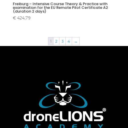
Freiburg – Intensive Course Theory & Practice with
examination for the EU Remote Pilot Certificate A2
(duration 2 days)
€
424,79
1
2
3
4
→