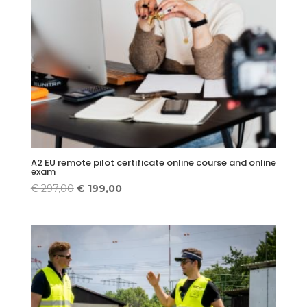
A2 EU remote pilot certificate online course and online
exam
Original
Current
€
297,00
€
199,00
price
price
was:
is:
€ 297,00.
€ 199,00.