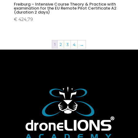
Freiburg – Intensive Course Theory & Practice with
examination for the EU Remote Pilot Certificate A2
(duration 2 days)
€
424,79
1
2
3
4
→