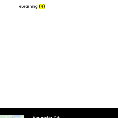
eLearning
(4)
Hauptsitz CH: