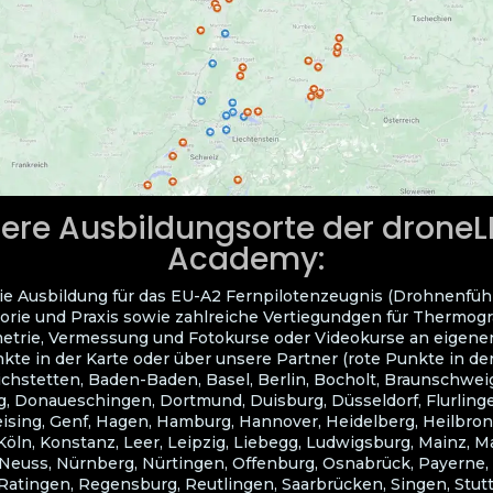
ere Ausbildungsorte der drone
Academy:
ie Ausbildung für das EU-A2 Fernpilotenzeugnis (Drohnenfüh
orie und Praxis sowie zahlreiche Vertiegundgen für Thermogra
trie, Vermessung und Fotokurse oder Videokurse an eigene
kte in der Karte oder über unsere Partner (rote Punkte in der
ichstetten, Baden-Baden, Basel, Berlin, Bocholt, Braunschwei
, Donaueschingen, Dortmund, Duisburg, Düsseldorf, Flurlingen
eising, Genf, Hagen, Hamburg, Hannover, Heidelberg, Heilbron
Köln, Konstanz, Leer, Leipzig, Liebegg, Ludwigsburg, Mainz, 
euss, Nürnberg, Nürtingen, Offenburg, Osnabrück, Payerne,
atingen, Regensburg, Reutlingen, Saarbrücken, Singen, Stuttg