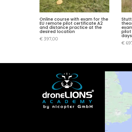
Online course with exam for the
Stut
EU remote pilot certificate A2
theo
and distance practice at the
exam
desired location
pilot
days
€
397,00
€
69