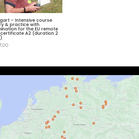
tgart – Intensive course
ry & practice with
ination for the EU remote
 certificate A2 (duration 2
)
7,00