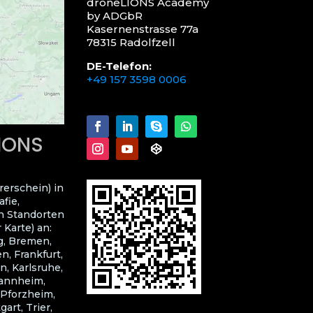
droneLIONS Academy
by ADGbR
Kasernenstrasse 77a
78315 Radolfzell
DE-Telefon:
+49 157 3598 0006
LIONS
rerschein) in
fie,
n Standorten
 Karte) an:
g, Bremen,
, Frankfurt,
n, Karlsruhe,
Mannheim,
 Pforzheim,
art, Trier,