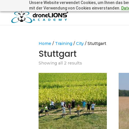
Unsere Website verwendet Cookies, um Ihnen das beste
+41 44505 6667 oder +49 157 3598 0006
info@dronelions
mit der Verwendung von Cookies einverstanden.
Dat
Home
/
Training
/
City
/ Stuttgart
Stuttgart
Showing all 2 results