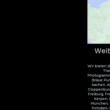
Weit
Wir bieten d
The
Photogramme
(blaue Pun
Aachen, A
Cloppenburg
Freiburg, Fr
Kerpen, 
München, N
Potsdam, R